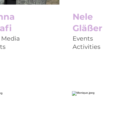
nna
Nele
afi
Gläßer
 Media
Events
ts
Activities