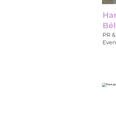
Ha
Bél
PR &
Even