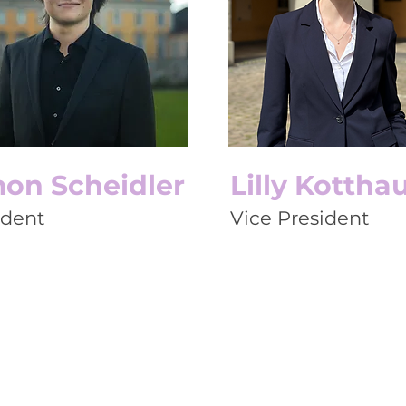
on Scheidler
Lilly Kottha
ident
Vice President