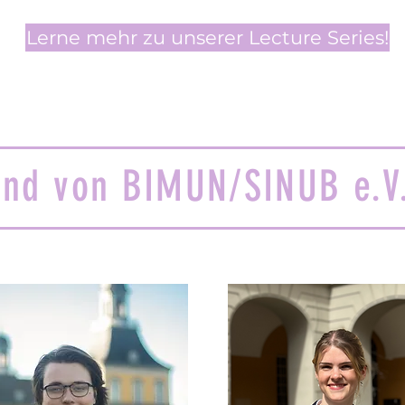
Lerne mehr zu unserer Lecture Series!
and von BIMUN/SINUB e.V